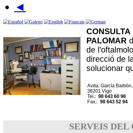
◄
CONSULTA 
PALOMAR
d
de l'oftalmol
direcció de 
solucionar q
Avda. García Barbón,
36201 Vigo
Tel.:
98 643 60 96
Fax.:
98 643 52 94
SERVEIS DEL