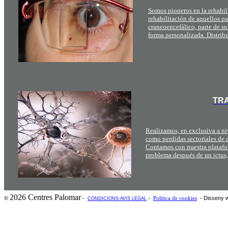
Somos pioneros en la rehabili
rehabilitación de aquellos p
craneoencefálico, parte de su
forma personalizada. Distrib
TRA
Realizamos, en exclusiva a niv
como perdidas sectoriales de c
Contamos con nuestra platafo
problema después de un ictus,
2026 Centres Palomar
-
- Disseny 
©
-
Política de cookies
CONDICIONS-AVIS LEGAL