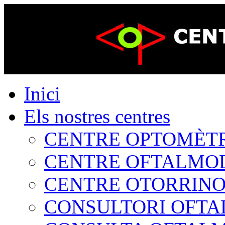
Inici
Els nostres centres
CENTRE OPTOMÈTRIC
CENTRE OFTALMOLÒ
CENTRE OTORRINOL
CONSULTORI OFTAL