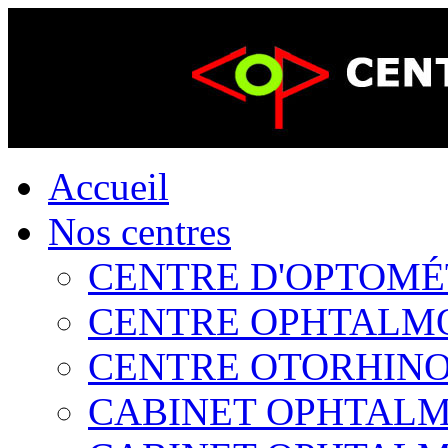
Accueil
Nos centres
CENTRE D'OPTOMÉTR
CENTRE OPHTALMOL
CENTRE OTORHINOL
CABINET OPHTALMO