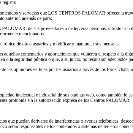
 registro.
tenidos y servicios que LOS CENTROS PALOMAR ofrecen a través de s
nto anterior, además de para:
os PALOMAR, de sus proveedores o de terceras personas, introducir o dif
teriormente mencionados.
electrónico de otros usuarios y modificar o manipular sus mensajes.
aquellos comentarios y aportaciones que vulneren el respeto a la dignid
den o la seguridad pública o que, a su juicio, no resultaran adecuados p
as opiniones vertidas por los usuarios a través de los foros, chats, u 
iedad intelectual e industrial de sus páginas web, como también lo es 
mente prohibida sin la autorización expresa de los Centros PALOMAR.
que puedan derivarse de interferencias o averías telefónicas, desconex
oco serán responsables de los contenidos o sistemas de terceros conecta