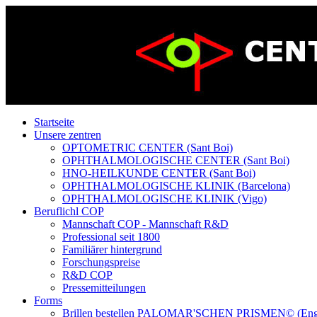
Startseite
Unsere zentren
OPTOMETRIC CENTER (Sant Boi)
OPHTHALMOLOGISCHE CENTER (Sant Boi)
HNO-HEILKUNDE CENTER (Sant Boi)
OPHTHALMOLOGISCHE KLINIK (Barcelona)
OPHTHALMOLOGISCHE KLINIK (Vigo)
Beruflichl COP
Mannschaft COP - Mannschaft R&D
Professional seit 1800
Familiärer hintergrund
Forschungspreise
R&D COP
Pressemitteilungen
Forms
Brillen bestellen PALOMAR'SCHEN PRISMEN© (Eng