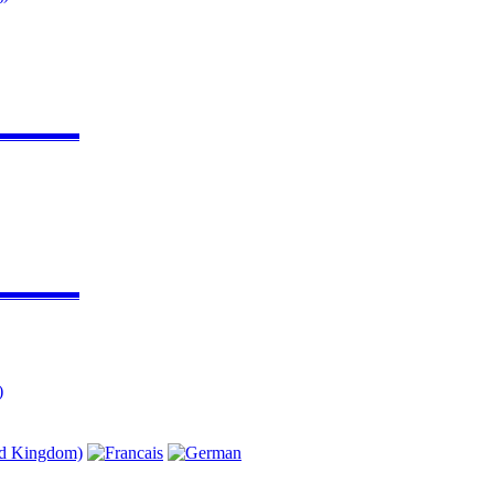
▬▬▬▬▬
▬▬▬▬▬
)