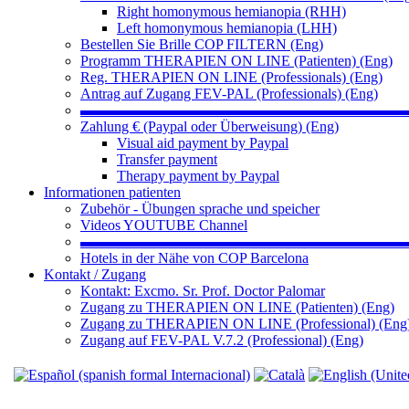
Right homonymous hemianopia (RHH)
Left homonymous hemianopia (LHH)
Bestellen Sie Brille COP FILTERN (Eng)
Programm THERAPIEN ON LINE (Patienten) (Eng)
Reg. THERAPIEN ON LINE (Professionals) (Eng)
Antrag auf Zugang FEV-PAL (Professionals) (Eng)
▬▬▬▬▬▬▬▬▬▬▬▬▬▬▬▬▬▬▬▬▬▬
Zahlung € (Paypal oder Überweisung) (Eng)
Visual aid payment by Paypal
Transfer payment
Therapy payment by Paypal
Informationen patienten
Zubehör - Übungen sprache und speicher
Videos YOUTUBE Channel
▬▬▬▬▬▬▬▬▬▬▬▬▬▬▬▬▬▬▬▬▬▬
Hotels in der Nähe von COP Barcelona
Kontakt / Zugang
Kontakt: Excmo. Sr. Prof. Doctor Palomar
Zugang zu THERAPIEN ON LINE (Patienten) (Eng)
Zugang zu THERAPIEN ON LINE (Professional) (Eng
Zugang auf FEV-PAL V.7.2 (Professional) (Eng)