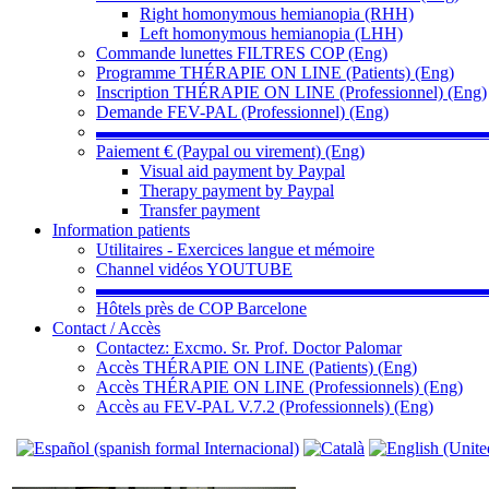
Right homonymous hemianopia (RHH)
Left homonymous hemianopia (LHH)
Commande lunettes FILTRES COP (Eng)
Programme THÉRAPIE ON LINE (Patients) (Eng)
Inscription THÉRAPIE ON LINE (Professionnel) (Eng)
Demande FEV-PAL (Professionnel) (Eng)
▬▬▬▬▬▬▬▬▬▬▬▬▬▬▬▬▬▬▬▬▬▬
Paiement € (Paypal ou virement) (Eng)
Visual aid payment by Paypal
Therapy payment by Paypal
Transfer payment
Information patients
Utilitaires - Exercices langue et mémoire
Channel vidéos YOUTUBE
▬▬▬▬▬▬▬▬▬▬▬▬▬▬▬▬▬▬▬▬▬▬
Hôtels près de COP Barcelone
Contact / Accès
Contactez: Excmo. Sr. Prof. Doctor Palomar
Accès THÉRAPIE ON LINE (Patients) (Eng)
Accès THÉRAPIE ON LINE (Professionnels) (Eng)
Accès au FEV-PAL V.7.2 (Professionnels) (Eng)