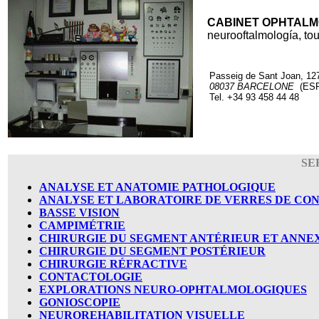
CABINET OPHTAL
neurooftalmología, tou
Passeig de Sant Joan, 127
08037 BARCELONE
(ES
Tel. +34 93 458 44 48
SE
ANALYSE ET ANATOMIE PATHOLOGIQUE
ANALYSE ET LABORATOIRE DE VERRES DE CO
BASSE VISION
CAMPIMÉTRIE
CHIRURGIE DU SEGMENT ANTÉRIEUR ET ANNE
CHIRURGIE DU SEGMENT POSTÉRIEUR
CHIRURGIE RÉFRACTIVE
CONTACTOLOGIE
EXPLORATIONS NEURO-OPHTALMOLOGIQUES
GONIOSCOPIE
NEUROREHABILITATION VISUELLE