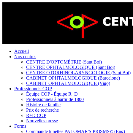
Accueil
Nos centres
CENTRE D'OPTOMÉTRIE (Sant Boi)
CENTRE OPHTALMOLOGIQUE (Sant Boi)
CENTRE OTORHINOLARYNGOLOGIE (Sant Boi)
CABINET OPHTALMOLOGIQUE (Barcelone)
CABINET OPHTALMOLOGIQUE (Vigo)
Professionnels COP
Équipe COP - Équipe R+D
Professionnels à partir de 1800
Histoire de famille
Prix de recherche
R+D COP
Nouvelles presse
Forms
Commande lunettes PALOMAR'S PRISMS© (Eng)