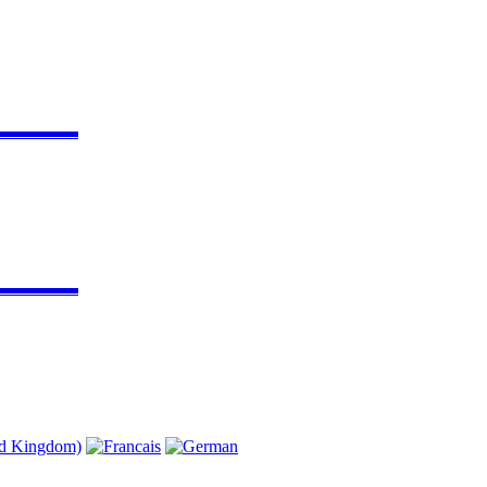
▬▬▬▬▬
▬▬▬▬▬