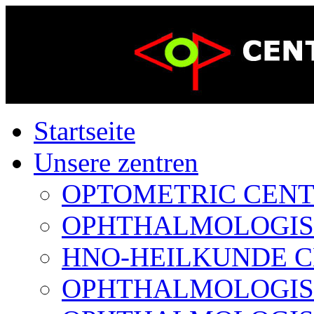
Startseite
Unsere zentren
OPTOMETRIC CENTER
OPHTHALMOLOGISCH
HNO-HEILKUNDE CE
OPHTHALMOLOGISCH