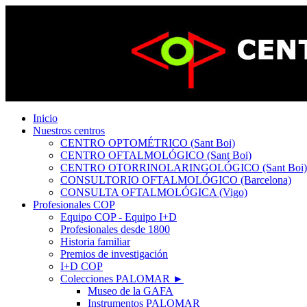
Inicio
Nuestros centros
CENTRO OPTOMÉTRICO (Sant Boi)
CENTRO OFTALMOLÓGICO (Sant Boi)
CENTRO OTORRINOLARINGOLÓGICO (Sant Boi)
CONSULTORIO OFTALMOLÓGICO (Barcelona)
CONSULTA OFTALMOLÓGICA (Vigo)
Profesionales COP
Equipo COP - Equipo I+D
Profesionales desde 1800
Historia familiar
Premios de investigación
I+D COP
Colecciones PALOMAR ►
Museo de la GAFA
Instrumentos PALOMAR