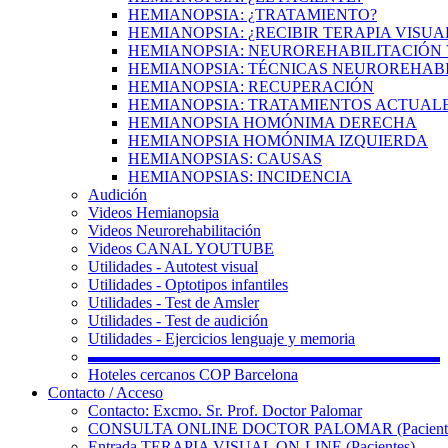
HEMIANOPSIA: ¿TRATAMIENTO?
HEMIANOPSIA: ¿RECIBIR TERAPIA VISUA
HEMIANOPSIA: NEUROREHABILITACIÓN 
HEMIANOPSIA: TÉCNICAS NEUROREHAB
HEMIANOPSIA: RECUPERACIÓN
HEMIANOPSIA: TRATAMIENTOS ACTUAL
HEMIANOPSIA HOMÓNIMA DERECHA
HEMIANOPSIA HOMÓNIMA IZQUIERDA
HEMIANOPSIAS: CAUSAS
HEMIANOPSIAS: INCIDENCIA
Audición
Videos Hemianopsia
Videos Neurorehabilitación
Videos CANAL YOUTUBE
Utilidades - Autotest visual
Utilidades - Optotipos infantiles
Utilidades - Test de Amsler
Utilidades - Test de audición
Utilidades - Ejercicios lenguaje y memoria
▬▬▬▬▬▬▬▬▬▬▬▬▬▬▬▬▬▬▬▬▬▬
Hoteles cercanos COP Barcelona
Contacto / Acceso
Contacto: Excmo. Sr. Prof. Doctor Palomar
CONSULTA ONLINE DOCTOR PALOMAR (Paciente
Entrada TERAPIA VISUAL ON-LINE (Pacientes)