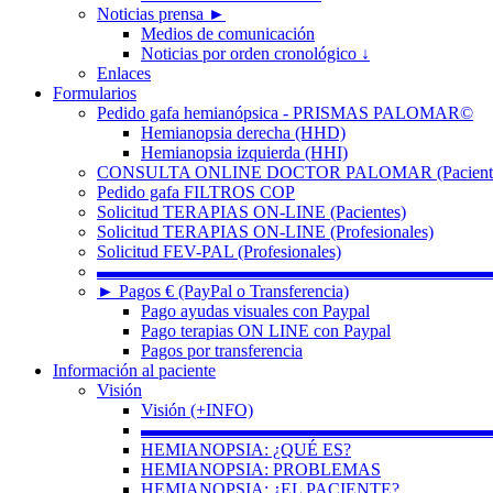
Noticias prensa ►
Medios de comunicación
Noticias por orden cronológico ↓
Enlaces
Formularios
Pedido gafa hemianópsica - PRISMAS PALOMAR©
Hemianopsia derecha (HHD)
Hemianopsia izquierda (HHI)
CONSULTA ONLINE DOCTOR PALOMAR (Paciente
Pedido gafa FILTROS COP
Solicitud TERAPIAS ON-LINE (Pacientes)
Solicitud TERAPIAS ON-LINE (Profesionales)
Solicitud FEV-PAL (Profesionales)
▬▬▬▬▬▬▬▬▬▬▬▬▬▬▬▬▬▬▬▬▬▬
► Pagos € (PayPal o Transferencia)
Pago ayudas visuales con Paypal
Pago terapias ON LINE con Paypal
Pagos por transferencia
Información al paciente
Visión
Visión (+INFO)
▬▬▬▬▬▬▬▬▬▬▬▬▬▬▬▬▬▬▬▬
HEMIANOPSIA: ¿QUÉ ES?
HEMIANOPSIA: PROBLEMAS
HEMIANOPSIA: ¿EL PACIENTE?