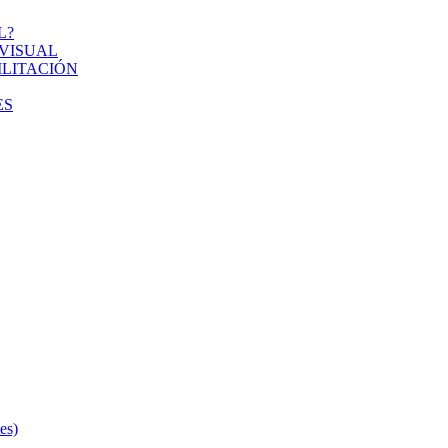
L?
VISUAL
ILITACIÓN
ES
s)