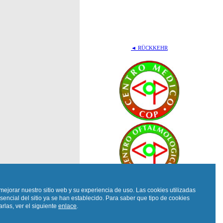
◄ RÜCKKEHR
mejorar nuestro sitio web y su experiencia de uso. Las cookies utilizadas
sencial del sitio ya se han establecido. Para saber que tipo de cookies
rlas, ver el siguiente
enlace
.