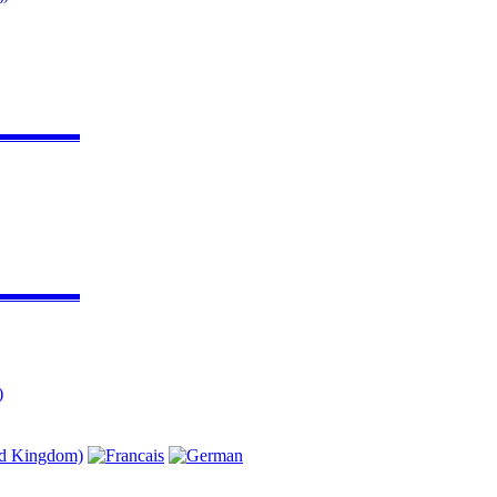
▬▬▬▬▬
▬▬▬▬▬
)