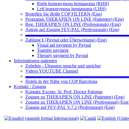
Right homonymous hemianopia (RHH)
Left homonymous hemianopia (LHH)
Bestellen Sie Brille COP FILTERN (Eng)
Programm THERAPIEN ON LINE (Patienten) (Eng)
Reg. THERAPIEN ON LINE (Professionals) (Eng)
Antrag auf Zugang FEV-PAL (Professionals) (Eng)
▬▬▬▬▬▬▬▬▬▬▬▬▬▬▬▬▬▬▬▬▬▬
Zahlung € (Paypal oder Überweisung) (Eng)
Visual aid payment by Paypal
Transfer payment
Therapy payment by Paypal
Informationen patienten
Zubehör - Übungen sprache und speicher
Videos YOUTUBE Channel
▬▬▬▬▬▬▬▬▬▬▬▬▬▬▬▬▬▬▬▬▬▬
Hotels in der Nähe von COP Barcelona
Kontakt / Zugang
Kontakt: Excmo. Sr. Prof. Doctor Palomar
Zugang zu THERAPIEN ON LINE (Patienten) (Eng)
Zugang zu THERAPIEN ON LINE (Professional) (Eng
Zugang auf FEV-PAL V.7.2 (Professional) (Eng)