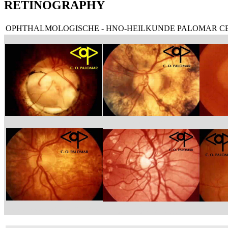
RETINOGRAPHY
OPHTHALMOLOGISCHE - HNO-HEILKUNDE PALOMAR C
DESPR
COLOBOMA PAPILAR
COROIDITIS DIFUSA
EPIT
ESTRIAS ANGIOIDES
ESCLEROSIS VASOS COROIDEOS
N
CON FOCOS COROIDEOS