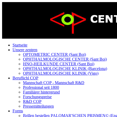
Startseite
Unsere zentren
OPTOMETRIC CENTER (Sant Boi)
OPHTHALMOLOGISCHE CENTER (Sant Boi)
HNO-HEILKUNDE CENTER (Sant Boi)
OPHTHALMOLOGISCHE KLINIK (Barcelona)
OPHTHALMOLOGISCHE KLINIK (Vigo)
Beruflichl COP
Mannschaft COP - Mannschaft R&D
Professional seit 1800
Familiärer hintergrund
Forschungspreise
R&D COP
Pressemitteilungen
Forms
Brillen bestellen PALOMAR'SCHEN PRISMEN© (Eng