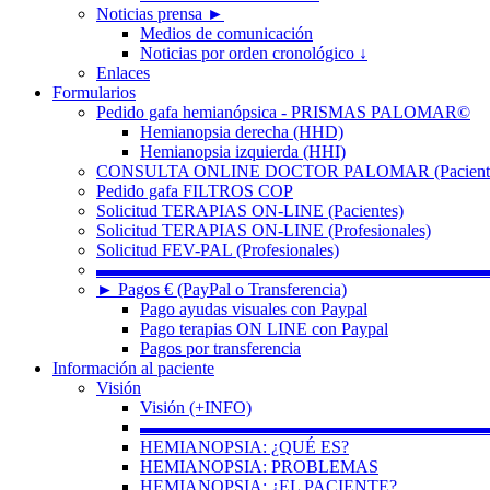
Noticias prensa ►
Medios de comunicación
Noticias por orden cronológico ↓
Enlaces
Formularios
Pedido gafa hemianópsica - PRISMAS PALOMAR©
Hemianopsia derecha (HHD)
Hemianopsia izquierda (HHI)
CONSULTA ONLINE DOCTOR PALOMAR (Paciente
Pedido gafa FILTROS COP
Solicitud TERAPIAS ON-LINE (Pacientes)
Solicitud TERAPIAS ON-LINE (Profesionales)
Solicitud FEV-PAL (Profesionales)
▬▬▬▬▬▬▬▬▬▬▬▬▬▬▬▬▬▬▬▬▬▬
► Pagos € (PayPal o Transferencia)
Pago ayudas visuales con Paypal
Pago terapias ON LINE con Paypal
Pagos por transferencia
Información al paciente
Visión
Visión (+INFO)
▬▬▬▬▬▬▬▬▬▬▬▬▬▬▬▬▬▬▬▬
HEMIANOPSIA: ¿QUÉ ES?
HEMIANOPSIA: PROBLEMAS
HEMIANOPSIA: ¿EL PACIENTE?