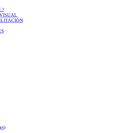
L?
VISUAL
ILITACIÓN
ES
s)