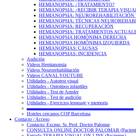
HEMIANOPSIA: ¿TRATAMIENTO?
HEMIANOPSIA: ¿RECIBIR TERAPIA VISUA
HEMIANOPSIA: NEUROREHABILITACIÓN 
HEMIANOPSIA: TÉCNICAS NEUROREHAB
HEMIANOPSIA: RECUPERACIÓN
HEMIANOPSIA: TRATAMIENTOS ACTUAL
HEMIANOPSIA HOMÓNIMA DERECHA
HEMIANOPSIA HOMÓNIMA IZQUIERDA
HEMIANOPSIAS: CAUSAS
HEMIANOPSIAS: INCIDENCIA
Audición
Videos Hemianopsia
Videos Neurorehabilitación
Videos CANAL YOUTUBE
Utilidades - Autotest visual
Utilidades - Optotipos infantiles
Utilidades - Test de Amsler
Utilidades - Test de audición
Utilidades - Ejercicios lenguaje y memoria
▬▬▬▬▬▬▬▬▬▬▬▬▬▬▬▬▬▬▬▬▬▬
Hoteles cercanos COP Barcelona
Contacto / Acceso
Contacto: Excmo. Sr. Prof. Doctor Palomar
CONSULTA ONLINE DOCTOR PALOMAR (Paciente
Entrada TERAPIA VISUAL ON-LINE (Pacientes)