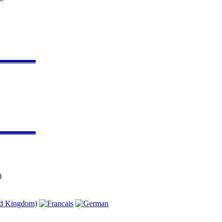
▬▬▬▬▬
▬▬▬▬▬
)