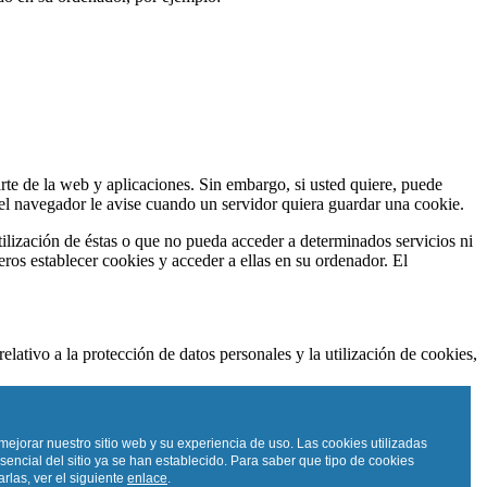
rte de la web y aplicaciones. Sin embargo, si usted quiere, puede
el navegador le avise cuando un servidor quiera guardar una cookie.
utilización de éstas o que no pueda acceder a determinados servicios ni
os establecer cookies y acceder a ellas en su ordenador. El
relativo a la protección de datos personales y la utilización de cookies,
onsultar esta "Política de cookies". Si usted consiente la utilización
lación de las mismas en su equipo o dispositivo.
mejorar nuestro sitio web y su experiencia de uso. Las cookies utilizadas
sencial del sitio ya se han establecido. Para saber que tipo de cookies
rlas, ver el siguiente
enlace
.