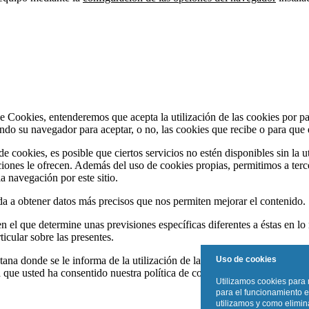
e Cookies, entenderemos que acepta la utilización de las cookies por pa
do su navegador para aceptar, o no, las cookies que recibe o para que 
e cookies, es posible que ciertos servicios no estén disponibles sin la 
ones le ofrecen. Además del uso de cookies propias, permitimos a tercer
a navegación por este sitio.
a a obtener datos más precisos que nos permiten mejorar el contenido.
n el que determine unas previsiones específicas diferentes a éstas en lo 
icular sobre las presentes.
Uso de cookies
ana donde se le informa de la utilización de las cookies y donde puede c
que usted ha consentido nuestra política de cookies y por tanto la insta
Utilizamos cookies para 
para el funcionamiento e
utilizamos y como elimina