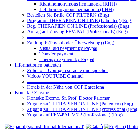
Right homonymous hemianopia (RHH)
Left homonymous hemianopia (LHH)
Bestellen Sie Brille COP FILTERN (Eng)
Programm THERAPIEN ON LINE (Patienten) (Eng)
Reg. THERAPIEN ON LINE (Professionals) (Eng)
Antrag auf Zugang FEV-PAL (Professionals) (Eng)
▬▬▬▬▬▬▬▬▬▬▬▬▬▬▬▬▬▬▬▬▬▬
Zahlung € (Paypal oder Überweisung) (Eng)
Visual aid payment by Paypal
Transfer payment
Therapy payment by Paypal
Informationen patienten
Zubehör - Übungen sprache und speicher
Videos YOUTUBE Channel
▬▬▬▬▬▬▬▬▬▬▬▬▬▬▬▬▬▬▬▬▬▬
Hotels in der Nähe von COP Barcelona
Kontakt / Zugang
Kontakt: Excmo. Sr. Prof. Doctor Palomar
Zugang zu THERAPIEN ON LINE (Patienten) (Eng)
Zugang zu THERAPIEN ON LINE (Professional) (Eng
Zugang auf FEV-PAL V.7.2 (Professional) (Eng)