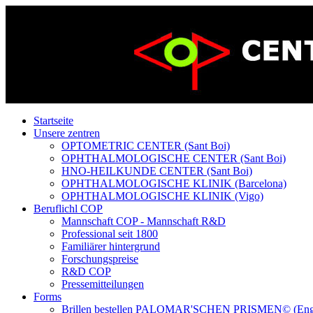
Startseite
Unsere zentren
OPTOMETRIC CENTER (Sant Boi)
OPHTHALMOLOGISCHE CENTER (Sant Boi)
HNO-HEILKUNDE CENTER (Sant Boi)
OPHTHALMOLOGISCHE KLINIK (Barcelona)
OPHTHALMOLOGISCHE KLINIK (Vigo)
Beruflichl COP
Mannschaft COP - Mannschaft R&D
Professional seit 1800
Familiärer hintergrund
Forschungspreise
R&D COP
Pressemitteilungen
Forms
Brillen bestellen PALOMAR'SCHEN PRISMEN© (Eng