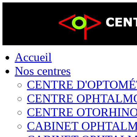
Accueil
Nos centres
CENTRE D'OPTOMÉTR
CENTRE OPHTALMOL
CENTRE OTORHINOL
CABINET OPHTALMO