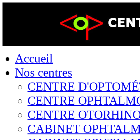
Accueil
Nos centres
CENTRE D'OPTOMÉTR
CENTRE OPHTALMOL
CENTRE OTORHINOL
CABINET OPHTALMO