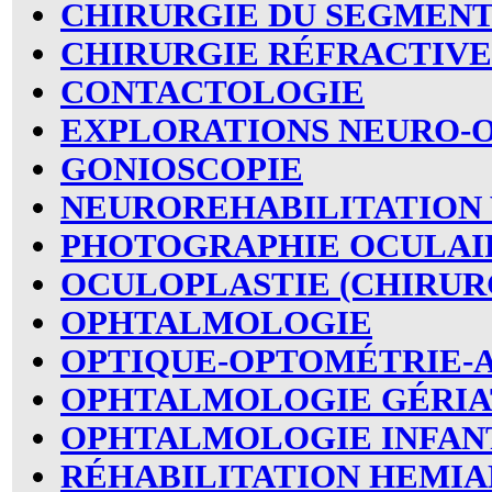
CHIRURGIE DU SEGMENT
CHIRURGIE RÉFRACTIVE
CONTACTOLOGIE
EXPLORATIONS NEURO-
GONIOSCOPIE
NEUROREHABILITATION 
PHOTOGRAPHIE OCULAI
OCULOPLASTIE (CHIRUR
OPHTALMOLOGIE
OPTIQUE-OPTOMÉTRIE-
OPHTALMOLOGIE GÉRIA
OPHTALMOLOGIE INFAN
RÉHABILITATION HEMIA