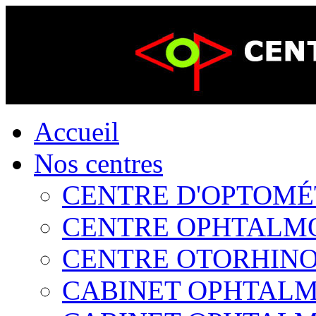
Accueil
Nos centres
CENTRE D'OPTOMÉTR
CENTRE OPHTALMOL
CENTRE OTORHINOL
CABINET OPHTALMO