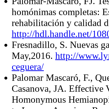
Palomar-Mascaró, FJ. Tes
homónimas completas: Est
rehabilitación y calidad 
http://hdl.handle.net/10
Fresnadillo, S. Nuevas ga
May,2016.
http://www.l
ceguera/
Palomar Mascaró, F., Qu
Casanova, JA. Effective V
Homonymous Hemianopia 