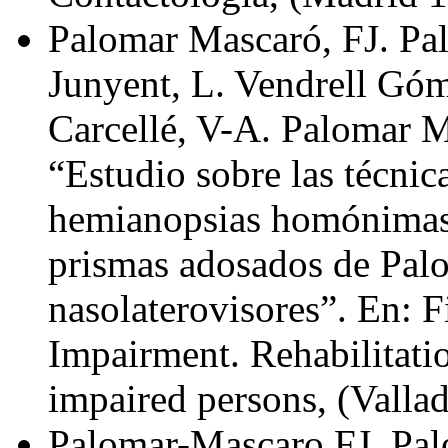
Palomar Mascaró, FJ. Pa
Junyent, L. Vendrell Góm
Carcellé, V-A. Palomar M
“Estudio sobre las técnica
hemianopsias homónimas 
prismas adosados de Palo
nasolaterovisores”. En: 
Impairment. Rehabilitatio
impaired persons, (Valla
Palomar-Mascaro FJ, Pa