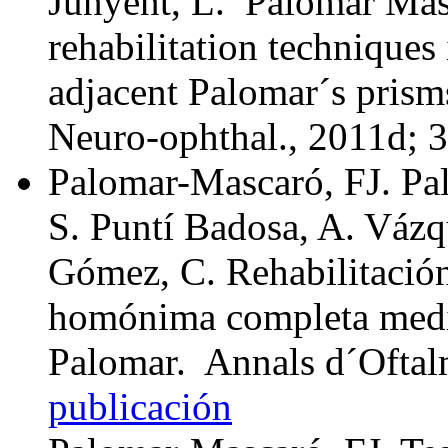
Junyent, L. Palomar Masc
rehabilitation techniques
adjacent Palomar´s prisms
Neuro-ophthal., 2011d; 
Palomar-Mascaró, FJ. Pa
S. Puntí Badosa, A. Vázq
Gómez, C. Rehabilitació
homónima completa medi
Palomar. Annals d´Oftal
publicación